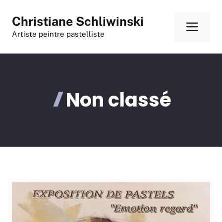
Aller
Christiane Schliwinski
au
Men
contenu
Artiste peintre pastelliste
Non classé