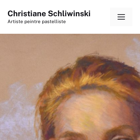
Aller
Christiane Schliwinski
au
Men
contenu
Artiste peintre pastelliste